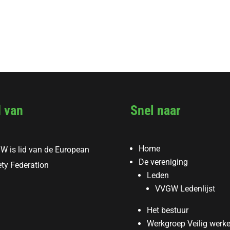
d van
Snel naar
Home
W is lid van de European
De vereniging
ty Federation
Leden
VVGW Ledenlijst
Het bestuur
Werkgroep Veilig werk