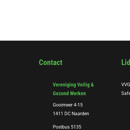
Contact
Li
Vereniging Veilig &
VVG
Gezond Werken
Safe
Gooimeer 4-15
1411 DC Naarden
Postbus 5135