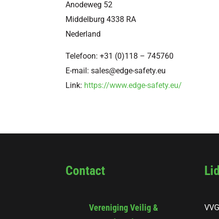
Anodeweg 52
Middelburg
4338 RA
Nederland
Telefoon:
+31 (0)118 – 745760
E-mail:
sales@edge-safety.eu
Link:
https://www.edge-safety.eu/
Contact
Li
Vereniging Veilig &
VVG