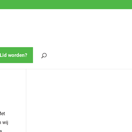
Lid worden?
Met
 wij
e