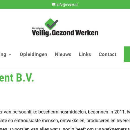
info@vvgw.nl
ing
Opleidingen
Nieuws
Links
Contact
ent B.V.
ier van persoonlijke beschermingsmiddelen, begonnen in 2011. 
hte en enthousiaste mensen, ontwikkelen, produceren en leveren
nen u voorzien van alles wat u nodig heeft om uw werknemers t