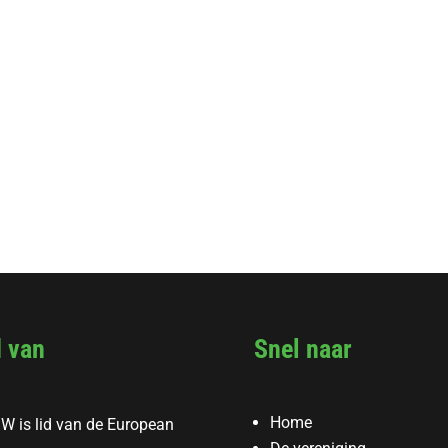
d van
Snel naar
Home
W is lid van de European