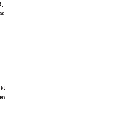
ij
es
e
rkt
 en