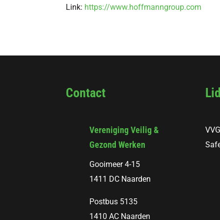
Link:
https://www.hoffmanngroup.com
Contact
Li
Vereniging Veilig &
VVG
Gezond Werken
Safe
Gooimeer 4-15
1411 DC Naarden
Postbus 5135
1410 AC Naarden