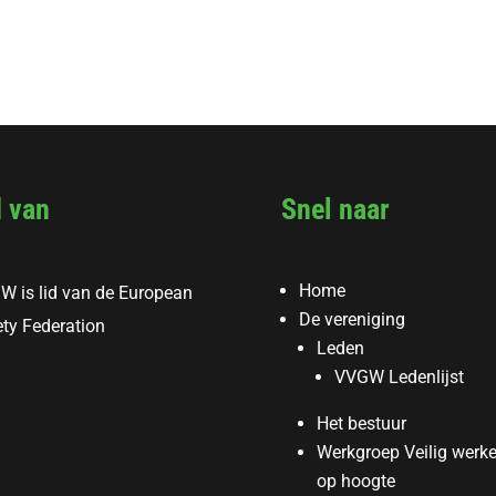
d van
Snel naar
Home
W is lid van de European
De vereniging
ty Federation
Leden
VVGW Ledenlijst
Het bestuur
Werkgroep Veilig werk
op hoogte