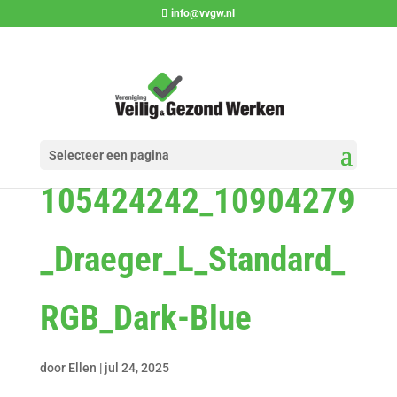
info@vvgw.nl
Selecteer een pagina
105424242_10904279
_Draeger_L_Standard_
RGB_Dark-Blue
door
Ellen
|
jul 24, 2025