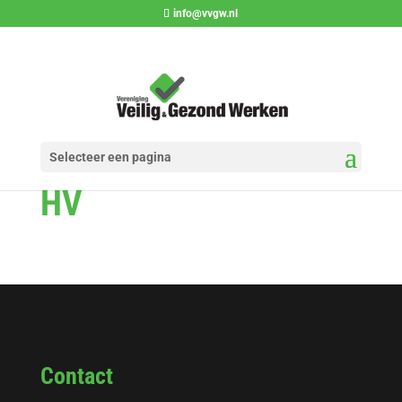
info@vvgw.nl
Selecteer een pagina
HV
Contact