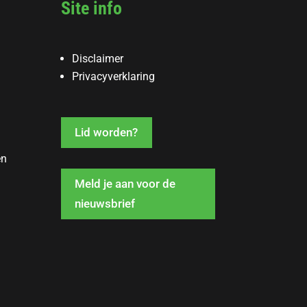
Site info
Disclaimer
Privacyverklaring
Lid worden?
en
Meld je aan voor de
nieuwsbrief