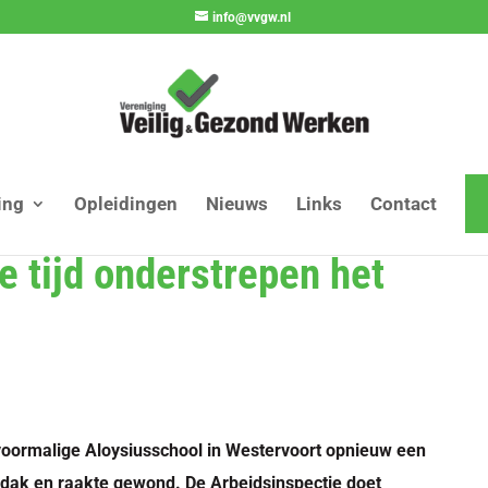
info@vvgw.nl
ing
Opleidingen
Nieuws
Links
Contact
te tijd onderstrepen het
 voormalige Aloysiusschool in Westervoort opnieuw een
 dak en raakte gewond. De Arbeidsinspectie doet