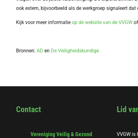
ook extern, bijvoorbeeld als de werkgroep signaleert dat 
Kijk voor meer informatie
op de website van de VVGW
of
Bronnen:
AD
en
De Veiligheidskundige
Contact
Lid va
Vereniging Veilig & Gezond
VVGW is l