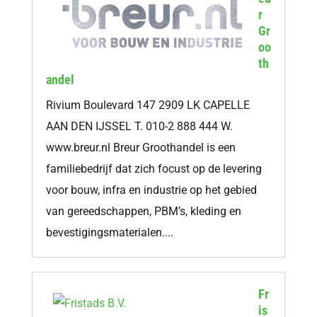
r
Gr
oo
th
andel
Rivium Boulevard 147 2909 LK CAPELLE
AAN DEN IJSSEL T. 010-2 888 444 W.
www.breur.nl Breur Groothandel is een
familiebedrijf dat zich focust op de levering
voor bouw, infra en industrie op het gebied
van gereedschappen, PBM’s, kleding en
bevestigingsmaterialen....
Fr
is