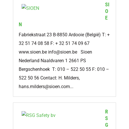
SI
O
E
N
Fabriekstraat 23 B-8850 Ardooie (België) T: +
32 51 74 08 58 F: + 32 51 74 09 67
www.sioen.be
info@sioen.be
Sioen
Nederland Naaldvaren 1 2661 PS
Bergschenhoek T: 010 – 522 50 55 F: 010 –
522 50 56 Contact: H. Milders,
hans.milders@sioen.com
...
R
S
G