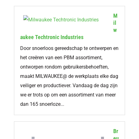
M
il
w
aukee Techtronic Industries
Door snoerloos gereedschap te ontwerpen en
het creëren van een PBM assortiment,
ontworpen rondom gebruikersbehoeften,
maakt MlLWAUKEE@ de werkplaats elke dag
veiliger en productiever. Vandaag de dag zijn
we er trots op om een assortiment van meer
dan 165 snoerloze...
Br
eu